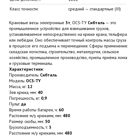
Класс точности:
средний — стандартные (III)
Крановые весы электронные
3т
, OCS-TY
Сибталь
— это
промышленное устройство для взвешивания грузов,
устанавливаемое непосредственно на крюке крана, тельфера
или лебёдки. Оно обеспечивает точный контроль массы груза
в процессе его подъема и перемещения. Сферы применения:
складская логистика, строительство, металлургия, сельское
хозяйство, промышленное производство, пункты приёма лома
и грузовые терминалы.
Характеристики:
Производитель:
Сибталь
Модель:
OCS-TY
Масса, кг:
12
Зев крюка, мм:
40
Погрешность, кг:
0,9
Пульт:
да
Время работы батареи, ч:
60
Растояние м/у крюками, мм:
480
Размер скобы, мм:
50
Грузоподъемность, т:
3
Расстояние м/у крюками, мм:
480