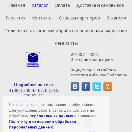
Главная
Каталог
Оплата
Доставка и самовывоз
Гарантия
Контакты
Отзывы партнеров
Вакансии
Политика в отношении обработки персональных данных
Реквизиты
© 2007 - 2026
Все права защищены
Информация на сайте не
является публичной офертой
Подробнее по тел.:
8 (383) 239-43-02,
8 (383)
239-63-13
8 (383) 239-26-24,
8 (3952)
Я соглашаюсь на использование cookie-файлов
98-36-86
для улучшения работы сайта, даю согласие на
обработку
персональных данных
и принимаю
Политику в отношении обработки
Создание сайтов
персональных данных.