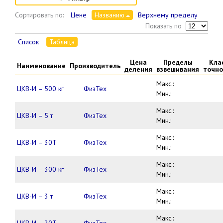
Сортировать по:
Цене
Названию
Верхнему пределу
Показать по
Список
Таблица
Цена
Пределы
Кла
Наименование
Производитель
деления
взвешивания
точно
Макс.:
ЦКВ-И – 500 кг
ФизТех
Мин.:
Макс.:
ЦКВ-И – 5 т
ФизТех
Мин.:
Макс.:
ЦКВ-И – 30Т
ФизТех
Мин.:
Макс.:
ЦКВ-И – 300 кг
ФизТех
Мин.:
Макс.:
ЦКВ-И – 3 т
ФизТех
Мин.:
Макс.: