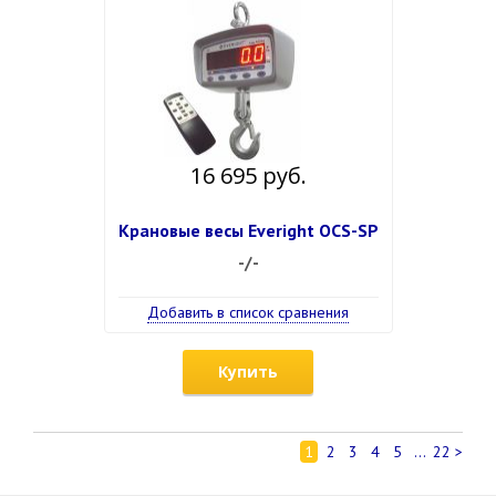
16 695 руб.
Крановые весы Everight OCS-SP
-/-
Добавить в список сравнения
Купить
1
2
3
4
5
...
22
>