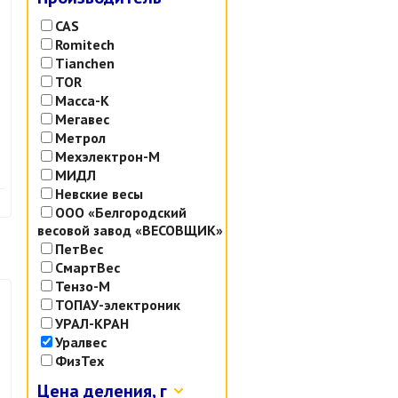
CAS
Romitech
Tianchen
TOR
Масса-К
Мегавес
Метрол
Мехэлектрон-М
МИДЛ
Невские весы
ООО «Белгородский
весовой завод «ВЕСОВЩИК»
ПетВес
СмартВес
Тензо-М
ТОПАУ-электроник
УРАЛ-КРАН
Уралвес
ФизТех
Цена деления, г