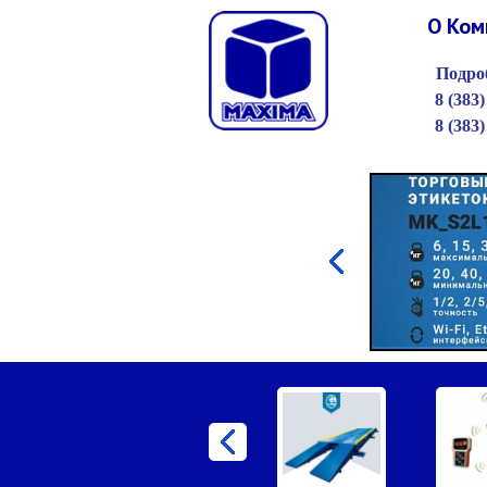
О Ком
Подроб
8 (383)
8 (383)