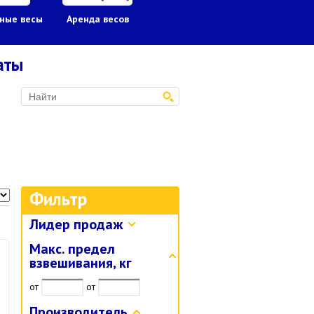
ные весы
Аренда весов
Гири
Грузоподъ
оборудов
аты
Фильтр
Лидер продаж
Макс. предел
взвешивания, кг
от
от
Производитель