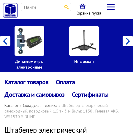
Корзина пуста
тры
Инфоскан
Комплектующие
ные
Каталог товаров
Оплата
Доставка и самовывоз
Сертификаты
Каталог
»
Складская Техника
» Штабелер электрический
самоходный, поводковый 1,5 т - 3 м Вилы: 1150 , Гелевая АКБ,
WS1530 SIBLINE
Штабелер электрический