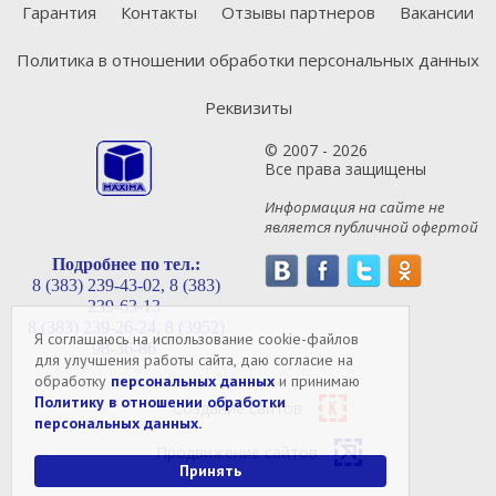
Гарантия
Контакты
Отзывы партнеров
Вакансии
Политика в отношении обработки персональных данных
Реквизиты
© 2007 - 2026
Все права защищены
Информация на сайте не
является публичной офертой
Подробнее по тел.:
8 (383) 239-43-02,
8 (383)
239-63-13
8 (383) 239-26-24,
8 (3952)
Я соглашаюсь на использование cookie-файлов
98-36-86
для улучшения работы сайта, даю согласие на
обработку
персональных данных
и принимаю
Политику в отношении обработки
Создание сайтов
персональных данных.
Продвижение сайтов
Принять